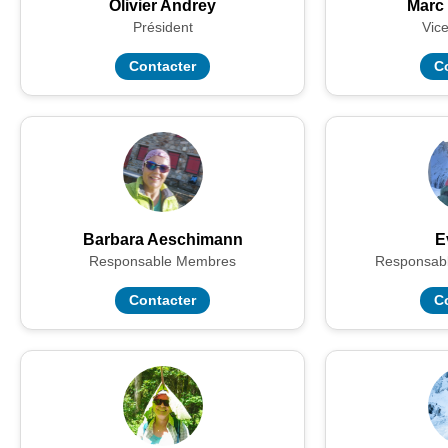
Olivier Andrey
Marc
Président
Vice
Contacter
C
Barbara Aeschimann
E
Responsable Membres
Responsab
Contacter
C