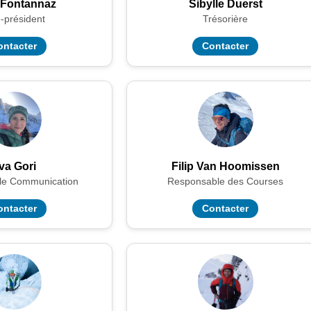
 Fontannaz
Sibylle Duerst
-président
Trésorière
ontacter
Contacter
va Gori
Filip Van Hoomissen
le Communication
Responsable des Courses
ontacter
Contacter