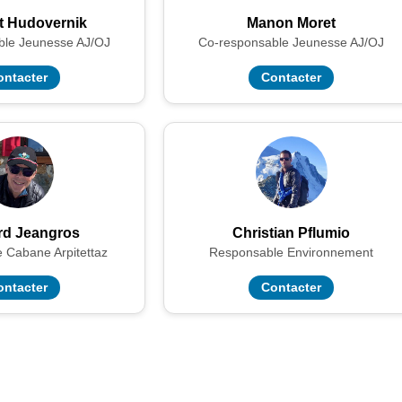
t Hudovernik
Manon Moret
ble Jeunesse AJ/OJ
Co-responsable Jeunesse AJ/OJ
ontacter
Contacter
rd Jeangros
Christian Pflumio
 Cabane Arpitettaz
Responsable Environnement
ontacter
Contacter